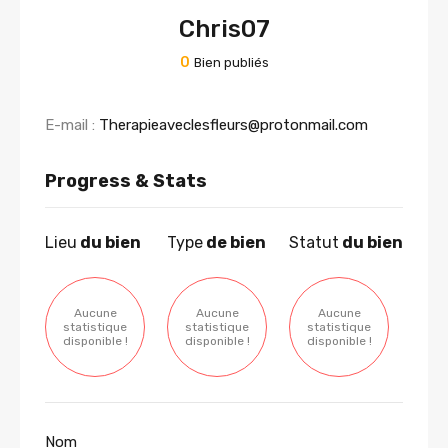
Chris07
0
Bien publiés
E-mail :
Therapieaveclesfleurs@protonmail.com
Progress & Stats
Lieu
du bien
Type
de bien
Statut
du bien
Aucune
Aucune
Aucune
statistique
statistique
statistique
disponible !
disponible !
disponible !
Nom