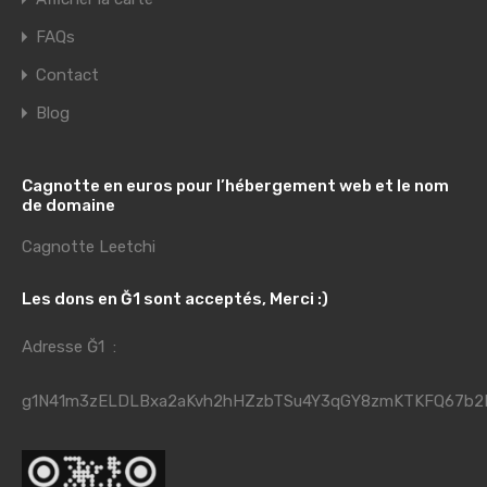
FAQs
Contact
Blog
Cagnotte en euros pour l’hébergement web et le nom
de domaine
Cagnotte Leetchi
Les dons en Ğ1 sont acceptés, Merci :)
Adresse Ğ1 :
g1N41m3zELDLBxa2aKvh2hHZzbTSu4Y3qGY8zmKTKFQ67b2