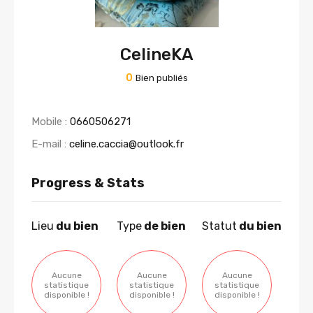
CelineKA
0
Bien publiés
Mobile :
0660506271
E-mail :
celine.caccia@outlook.fr
Progress & Stats
Lieu
du bien
Type
de bien
Statut
du bien
Aucune
Aucune
Aucune
statistique
statistique
statistique
disponible !
disponible !
disponible !