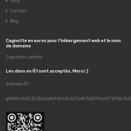
FAQs
Contact
Blog
Cagnotte en euros pour l’hébergement web et le nom
de domaine
Cagnotte Leetchi
Les dons en Ğ1 sont acceptés, Merci :)
Adresse Ğ1 :
g1N41m3zELDLBxa2aKvh2hHZzbTSu4Y3qGY8zmKTKFQ67b2