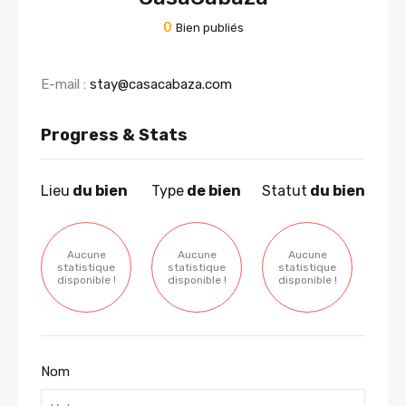
0
Bien publiés
E-mail :
stay@casacabaza.com
Progress & Stats
Lieu
du bien
Type
de bien
Statut
du bien
Aucune
Aucune
Aucune
statistique
statistique
statistique
disponible !
disponible !
disponible !
Nom