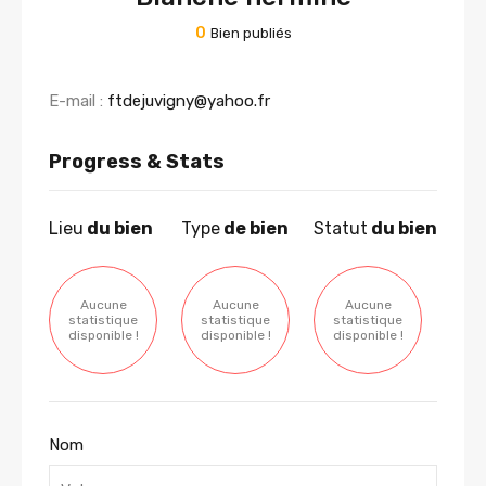
0
Bien publiés
E-mail :
ftdejuvigny@yahoo.fr
Progress & Stats
Lieu
du bien
Type
de bien
Statut
du bien
Aucune
Aucune
Aucune
statistique
statistique
statistique
disponible !
disponible !
disponible !
Nom