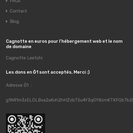
FAQs
Contact
Blog
Cagnotte en euros pour l’hébergement web et le nom
de domaine
Cagnotte Leetchi
Les dons en Ğ1 sont acceptés, Merci :)
Adresse Ğ1 :
g1N41m3zELDLBxa2aKvh2hHZzbTSu4Y3qGY8zmKTKFQ67b2