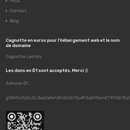
FAQs
Contact
Blog
Cagnotte en euros pour l’hébergement web et le nom
de domaine
Cagnotte Leetchi
Les dons en Ğ1 sont acceptés, Merci :)
Adresse Ğ1 :
g1N41m3zELDLBxa2aKvh2hHZzbTSu4Y3qGY8zmKTKFQ67b2