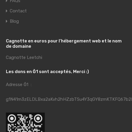
FAQs
Contact
Blog
Cagnotte en euros pour l’hébergement web et le nom
de domaine
Cagnotte Leetchi
Les dons en Ğ1 sont acceptés, Merci :)
Adresse Ğ1 :
g1N41m3zELDLBxa2aKvh2hHZzbTSu4Y3qGY8zmKTKFQ67b2