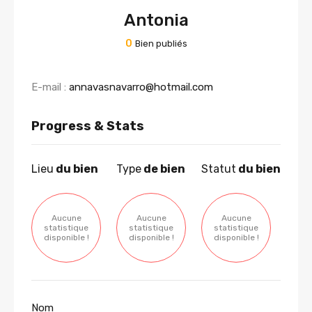
Antonia
0
Bien publiés
E-mail :
annavasnavarro@hotmail.com
Progress & Stats
Lieu
du bien
Type
de bien
Statut
du bien
Aucune
Aucune
Aucune
statistique
statistique
statistique
disponible !
disponible !
disponible !
Nom