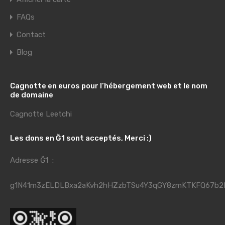
FAQs
Contact
Blog
Cagnotte en euros pour l’hébergement web et le nom
de domaine
Cagnotte Leetchi
Les dons en Ğ1 sont acceptés, Merci :)
Adresse Ğ1 :
g1N41m3zELDLBxa2aKvh2hHZzbTSu4Y3qGY8zmKTKFQ67b2