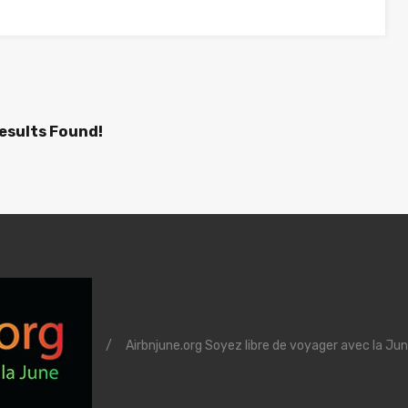
esults Found!
/
Airbnjune.org Soyez libre de voyager avec la Jun