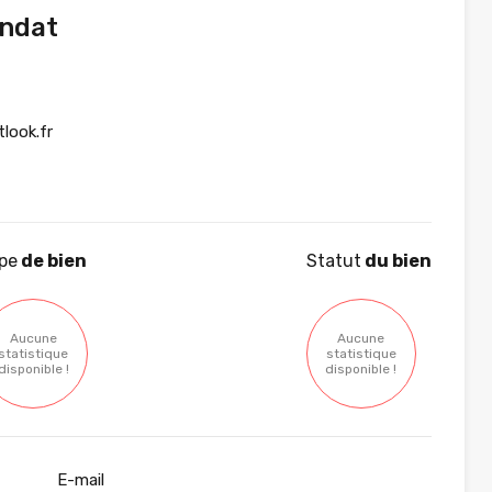
ndat
look.fr
pe
de bien
Statut
du bien
Aucune
Aucune
statistique
statistique
disponible !
disponible !
E-mail