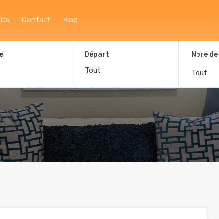
Accueil
À propos
Afficher la carte
F
AQs
Contact
Blog
e
Départ
Nbre de
Tout