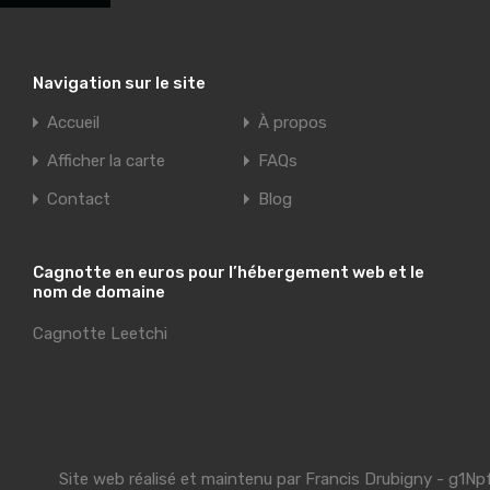
Navigation sur le site
Accueil
À propos
Afficher la carte
FAQs
Contact
Blog
Cagnotte en euros pour l’hébergement web et le
nom de domaine
Cagnotte Leetchi
Site web réalisé et maintenu par
Francis Drubigny
- g1Np