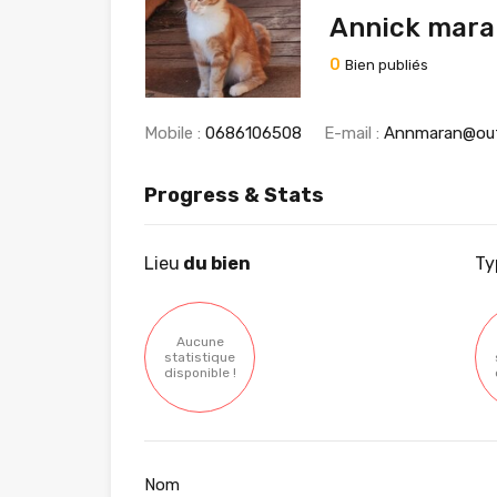
Annick mara
0
Bien publiés
Mobile :
0686106508
E-mail :
Annmaran@out
Progress & Stats
Lieu
du bien
Ty
Aucune
statistique
disponible !
Nom