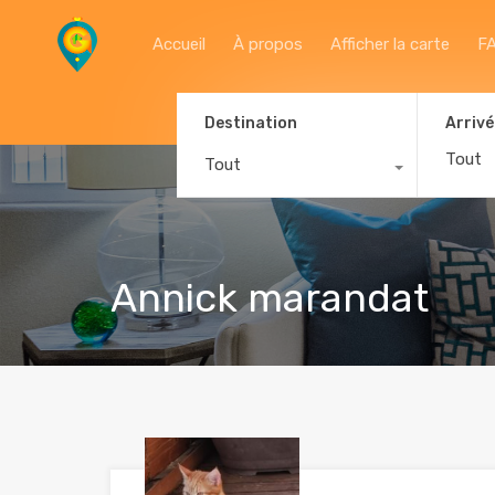
Accueil
À propos
Afficher la carte
F
Destination
Arrivé
Tout
Annick marandat