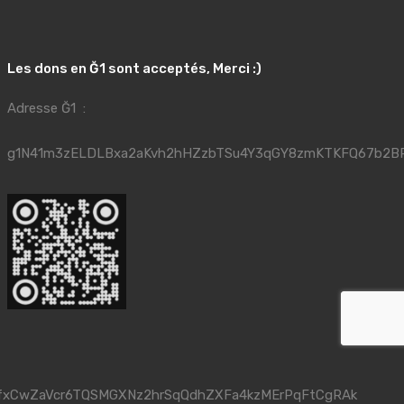
Les dons en Ğ1 sont acceptés, Merci :)
Adresse Ğ1 :
g1N41m3zELDLBxa2aKvh2hHZzbTSu4Y3qGY8zmKTKFQ67b2B
fxCwZaVcr6TQSMGXNz2hrSqQdhZXFa4kzMErPqFtCgRAk