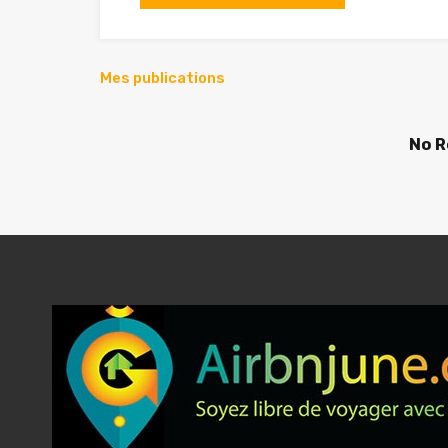
Mes publications
No R