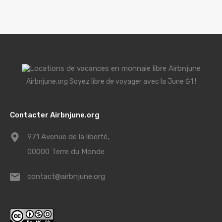
Airbnjune.org Soyez libre de voyager avec la June Ğ1 !
Contacter Airbnjune.org
971 Avenue de la liberté,
00000 Terre du Monde
contact@airbnjune.org