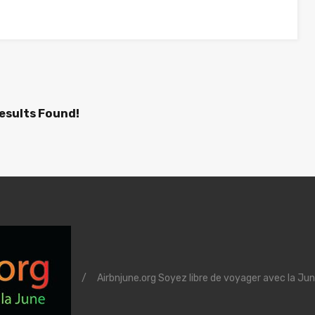
esults Found!
/
Airbnjune.org Soyez libre de voyager avec la Jun