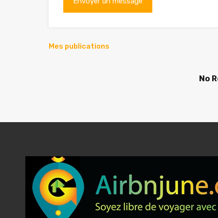
Mes publications
No R