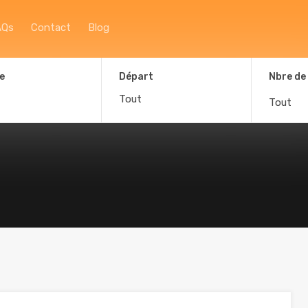
Accueil
À propos
Afficher la carte
F
AQs
Contact
Blog
e
Départ
Nbre de
Tout