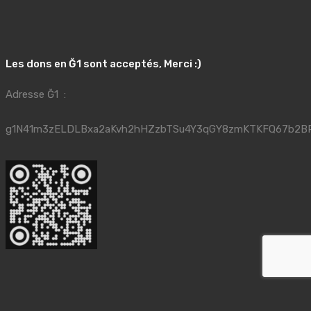
Les dons en Ğ1 sont acceptés, Merci :)
Adresse Ğ1 :
g1N41m3zELDLBxa2aKvh2hHZzbTSu4Y3qGY8zmKTKFQ67b2B