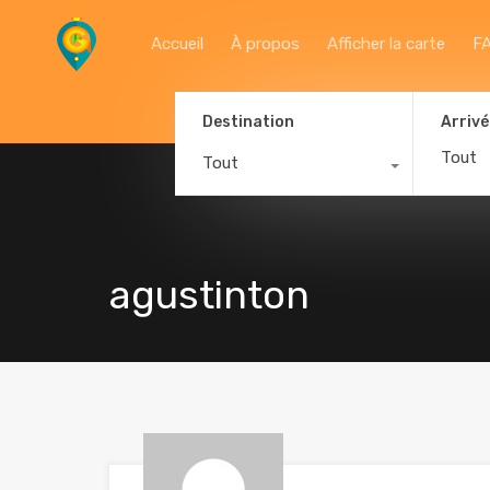
Accueil
À propos
Afficher la carte
F
Destination
Arrivé
Tout
agustinton