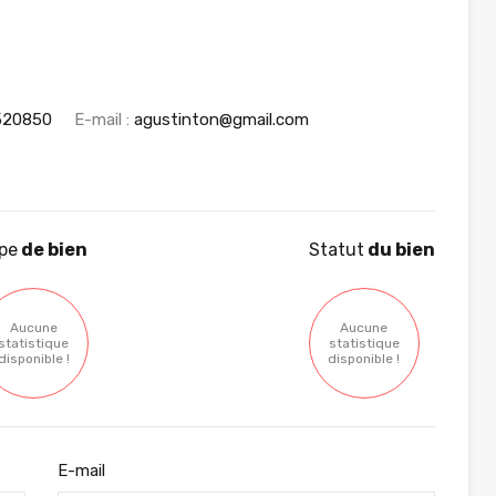
520850
E-mail :
agustinton@gmail.com
pe
de bien
Statut
du bien
Aucune
Aucune
statistique
statistique
disponible !
disponible !
E-mail