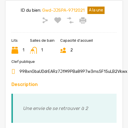
ID du bien:
Gwd-JJSPA-9712021
A la une
Lits
Salles de bain
Capacité d'accueil
1
1
2
Clef publique
998xnGbaUDdrEARz7JfM9PBa89P7w3ms5F15uLB2Vkwx
Description
Une envie de se retrouver à 2