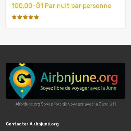
100,00-Ğ1 Par nuit par personne
Airbnjune.org Soyez libre de voyager avec la June Ğ1 !
Contacter Airbnjune.org