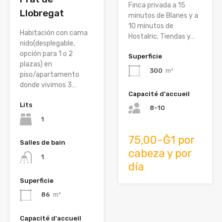
Finca privada a 15
Llobregat
minutos de Blanes y a
10 minutos de
Habitación con cama
Hostalric. Tiendas y…
nido(desplegable,
opción para 1 o 2
Superficie
plazas) en
300
m²
piso/apartamento
donde vivimos 3…
Capacité d'accueil
Lits
8-10
1
75,00-Ğ1 por
Salles de bain
cabeza y por
1
día
Superficie
86
m²
Capacité d'accueil