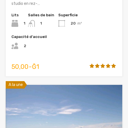
studio en rez-…
Lits
Salles de bain
Superficie
1
20
m²
1
Capacité d'accueil
2
50,00-Ğ1
A la une