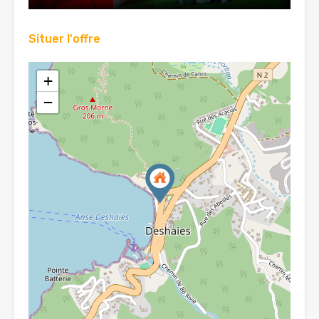
Situer l'offre
+
−