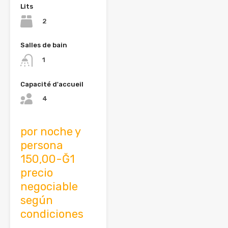
Lits
2
Salles de bain
1
Capacité d'accueil
4
por noche y
persona
150,00-Ğ1
precio
negociable
según
condiciones