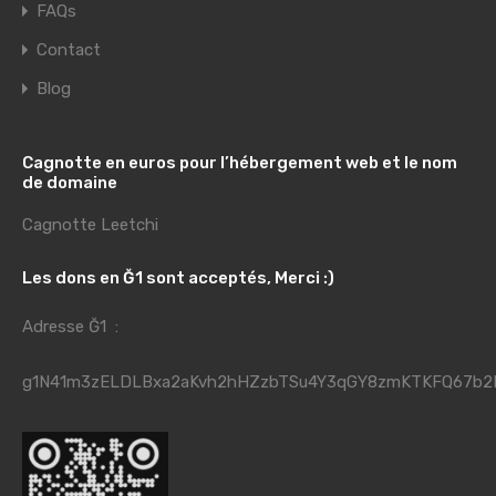
FAQs
Contact
Blog
Cagnotte en euros pour l’hébergement web et le nom
de domaine
Cagnotte Leetchi
Les dons en Ğ1 sont acceptés, Merci :)
Adresse Ğ1 :
g1N41m3zELDLBxa2aKvh2hHZzbTSu4Y3qGY8zmKTKFQ67b2