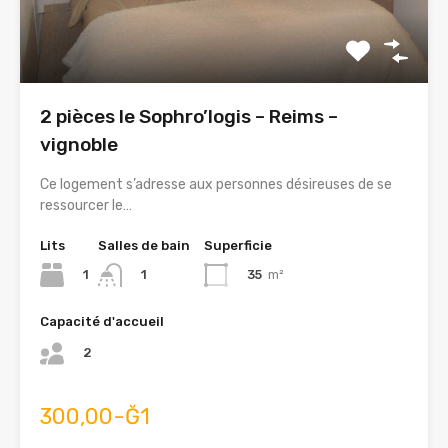
2 pièces le Sophro’logis – Reims –
vignoble
Ce logement s’adresse aux personnes désireuses de se
ressourcer le…
Lits
Salles de bain
Superficie
1
35
m²
1
Capacité d'accueil
2
300,00-Ğ1