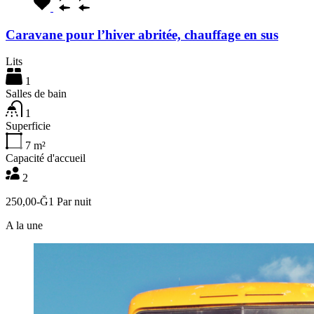
Caravane pour l’hiver abritée, chauffage en sus
Lits
1
Salles de bain
1
Superficie
7
m²
Capacité d'accueil
2
250,00-Ğ1 Par nuit
A la une