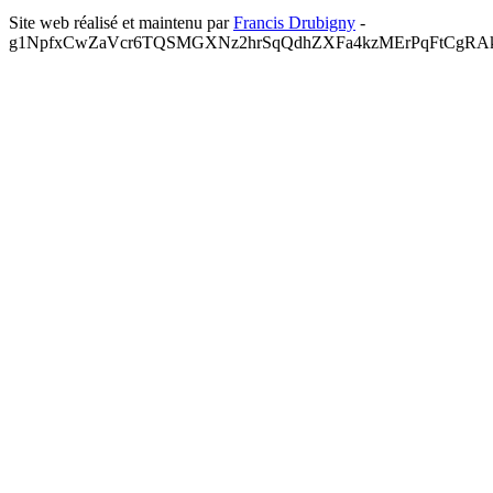
Site web réalisé et maintenu par
Francis Drubigny
-
g1NpfxCwZaVcr6TQSMGXNz2hrSqQdhZXFa4kzMErPqFtCgRA