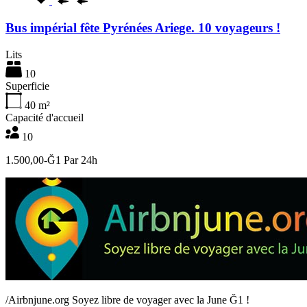
Bus impérial fête Pyrénées Ariege. 10 voyageurs !
Lits
10
Superficie
40
m²
Capacité d'accueil
10
1.500,00-Ğ1 Par 24h
/
Airbnjune.org Soyez libre de voyager avec la June Ğ1 !