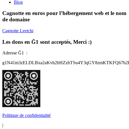
Blog
Cagnotte en euros pour l’hébergement web et le nom
de domaine
Cagnotte Leetchi
Les dons en Ğ1 sont acceptés, Merci :)
Adresse Ğ1 :
g1N41m3zELDLBxa2aKvh2hHZzbTSu4Y3qGY8zmKTKFQ67b2
Politique de confidentialité
|