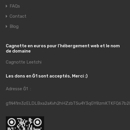
FAQs
Contact
Blog
Cagnotte en euros pour l’hébergement web et le nom
de domaine
Cagnotte Leetchi
Les dons en Ğ1 sont acceptés, Merci :)
Adresse Ğ1 :
g1N41m3zELDLBxa2aKvh2hHZzbTSu4Y3qGY8zmKTKFQ67b2