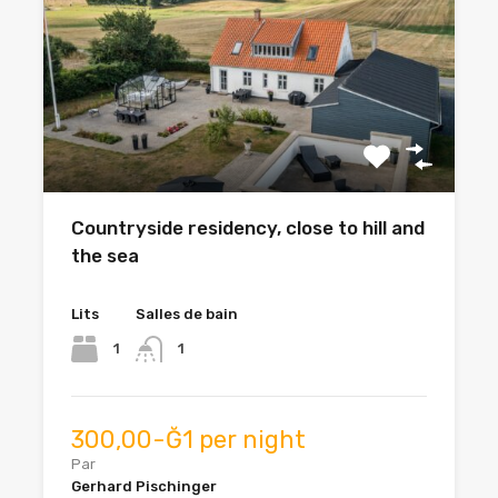
Countryside residency, close to hill and
the sea
Lits
Salles de bain
1
1
300,00-Ğ1 per night
Par
Gerhard Pischinger