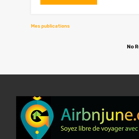
Mes publications
No R