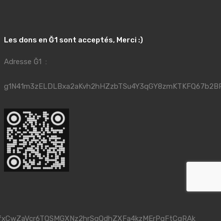
Les dons en Ğ1 sont acceptés, Merci :)
Adresse Ğ1 :
g1N41m3zELDLBxa2aKvh2hHZzbTSu4Y3qGY8zmKTKFQ67b2B
fxCwZaVcr6TQSMGXNz2hrSqQdhZXFa4kzMErPqFtCgRAk