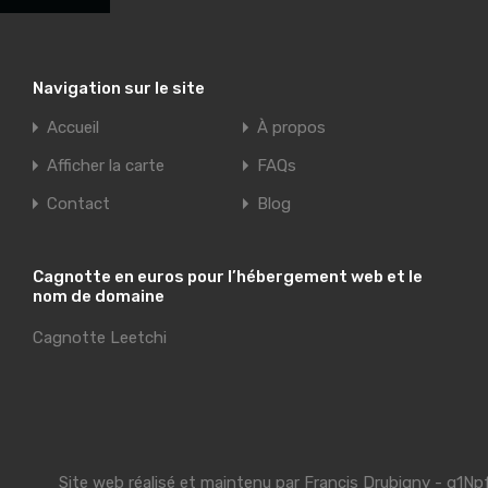
Navigation sur le site
Accueil
À propos
Afficher la carte
FAQs
Contact
Blog
Cagnotte en euros pour l’hébergement web et le
nom de domaine
Cagnotte Leetchi
Site web réalisé et maintenu par
Francis Drubigny
- g1Np