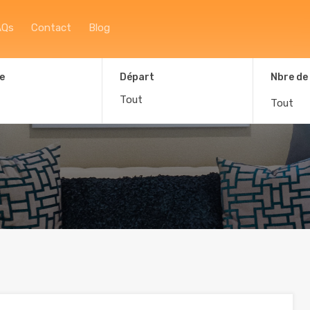
Accueil
À propos
Afficher la carte
F
AQs
Contact
Blog
e
Départ
Nbre de
Tout