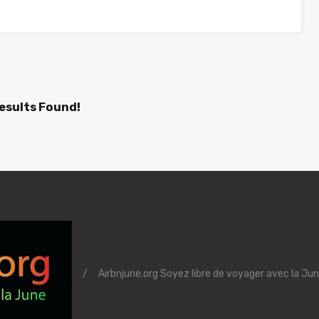
esults Found!
/
Airbnjune.org Soyez libre de voyager avec la Jun