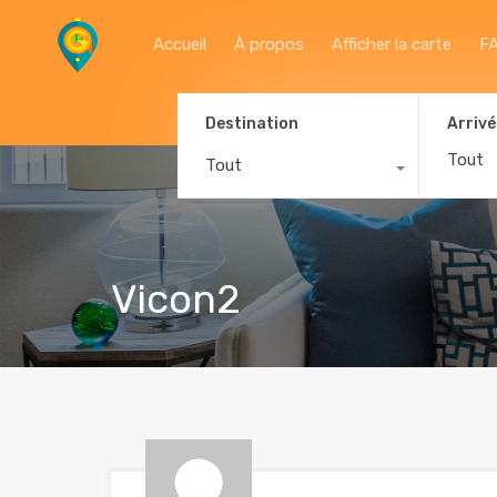
Accueil
À propos
Afficher la carte
F
Destination
Arrivé
Tout
Vicon2