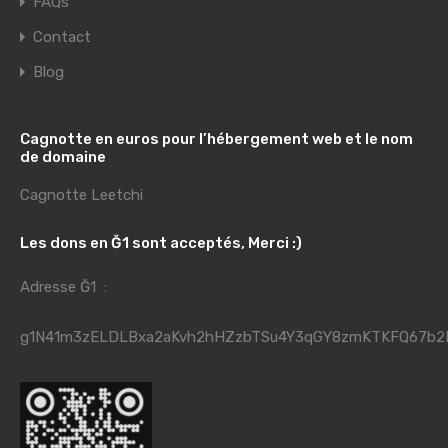
FAQs
Contact
Blog
Cagnotte en euros pour l’hébergement web et le nom
de domaine
Cagnotte Leetchi
Les dons en Ğ1 sont acceptés, Merci :)
Adresse Ğ1 :
g1N41m3zELDLBxa2aKvh2hHZzbTSu4Y3qGY8zmKTKFQ67b2