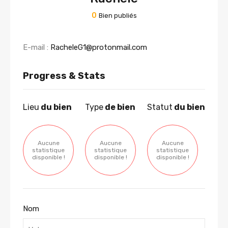
0
Bien publiés
E-mail :
RacheleG1@protonmail.com
Progress & Stats
Lieu
du bien
Type
de bien
Statut
du bien
Aucune
Aucune
Aucune
statistique
statistique
statistique
disponible !
disponible !
disponible !
Nom