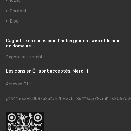
FAQs
Contact
Blog
Cagnotte en euros pour l’hébergement web et le nom
de domaine
Cagnotte Leetchi
Les dons en Ğ1 sont acceptés, Merci :)
Adresse Ğ1 :
g1N41m3zELDLBxa2aKvh2hHZzbTSu4Y3qGY8zmKTKFQ67b2