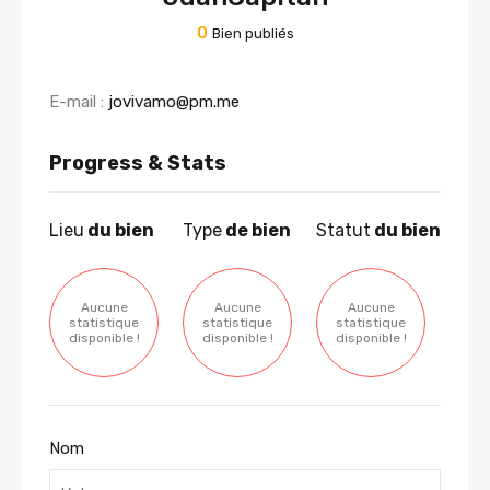
0
Bien publiés
E-mail :
jovivamo@pm.me
Progress & Stats
Lieu
du bien
Type
de bien
Statut
du bien
Aucune
Aucune
Aucune
statistique
statistique
statistique
disponible !
disponible !
disponible !
Nom