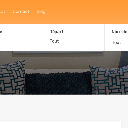
Accueil
À propos
Afficher la carte
F
AQs
Contact
Blog
e
Départ
Nbre de
Tout