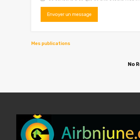
Mes publications
No R