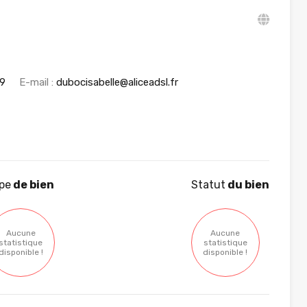
9
E-mail :
dubocisabelle@aliceadsl.fr
pe
de bien
Statut
du bien
Aucune
Aucune
statistique
statistique
disponible !
disponible !