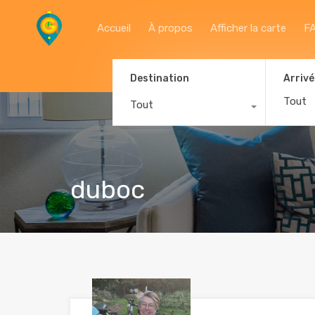
Accueil
À propos
Afficher la carte
F
Destination
Arrivé
Tout
duboc