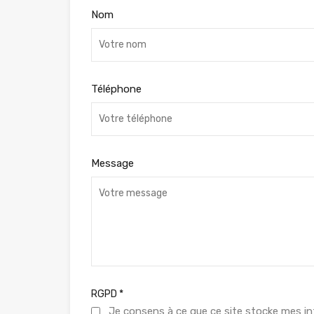
Nom
Téléphone
Message
RGPD
*
Je consens à ce que ce site stocke mes in