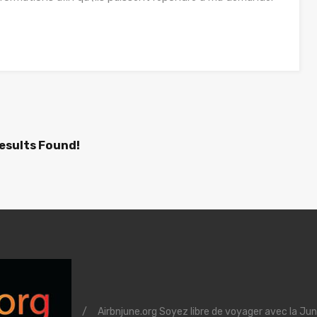
esults Found!
/
Airbnjune.org Soyez libre de voyager avec la Jun