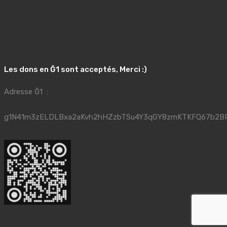
Les dons en Ğ1 sont acceptés, Merci :)
Adresse Ğ1 :
g1N41m3zELDLBxa2aKvh2hHZzbTSu4Y3qGY8zmKTKFQ67b2B