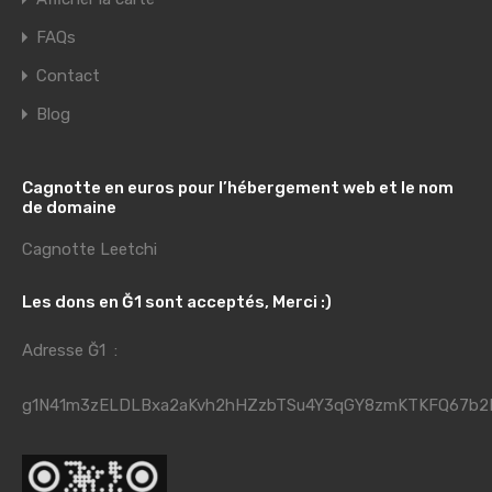
FAQs
Contact
Blog
Cagnotte en euros pour l’hébergement web et le nom
de domaine
Cagnotte Leetchi
Les dons en Ğ1 sont acceptés, Merci :)
Adresse Ğ1 :
g1N41m3zELDLBxa2aKvh2hHZzbTSu4Y3qGY8zmKTKFQ67b2