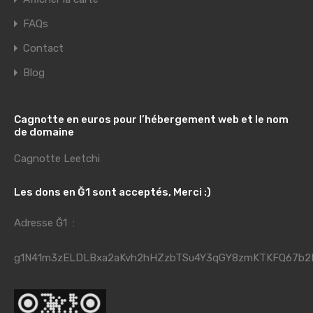
FAQs
Contact
Blog
Cagnotte en euros pour l’hébergement web et le nom
de domaine
Cagnotte Leetchi
Les dons en Ğ1 sont acceptés, Merci :)
Adresse Ğ1 :
g1N41m3zELDLBxa2aKvh2hHZzbTSu4Y3qGY8zmKTKFQ67b2