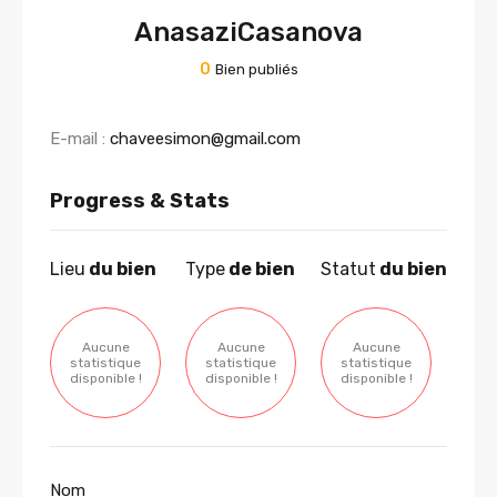
AnasaziCasanova
0
Bien publiés
E-mail :
chaveesimon@gmail.com
Progress & Stats
Lieu
du bien
Type
de bien
Statut
du bien
Aucune
Aucune
Aucune
statistique
statistique
statistique
disponible !
disponible !
disponible !
Nom